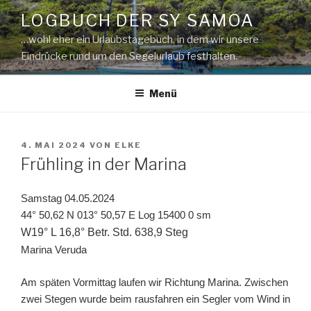
Zum
LOGBUCH DER SY SAMOA
Inhalt
…wohl eher ein Urlaubstagebuch, in dem wir unsere
springen
Eindrücke rund um den Segelurlaub festhalten.
Menü
VERÖFFENTLICHT
4. MAI 2024
VON
ELKE
AM
Frühling in der Marina
Samstag 04.05.2024
44° 50,62 N 013° 50,57 E Log 15400 0 sm
W19° L 16,8° Betr. Std. 638,9 Steg
Marina Veruda
Am späten Vormittag laufen wir Richtung Marina. Zwischen
zwei Stegen wurde beim rausfahren ein Segler vom Wind in