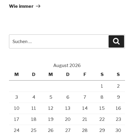
Beitrag
Wie immer
Suche
Suche
nach:
August 2026
M
D
M
D
F
S
S
1
2
3
4
5
6
7
8
9
10
11
12
13
14
15
16
17
18
19
20
21
22
23
24
25
26
27
28
29
30