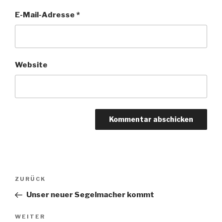
E-Mail-Adresse
*
Website
Beitragsnavigation
Vorheriger
ZURÜCK
Beitrag
Unser neuer Segelmacher kommt
Nächster
WEITER